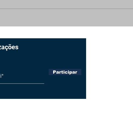
PDDC celebra 30 anos
Um 
na defesa do cidadão
o fu
com lançamento de
vídeo e linha do tempo
zações
Página I
Sobre
Participar
Produçõ
Notícias
Política
Fale Co
ter os seus dados em segurança,
ivacidade e Termos de Uso. Ao
 você aceita tais condições.