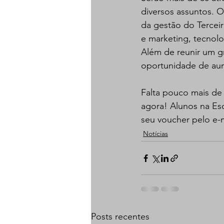
diversos assuntos. O
da gestão do Terceir
e marketing, tecnolo
Além de reunir um gr
oportunidade de aum
Falta pouco mais de 
agora! Alunos na Es
seu voucher pelo e-m
Notícias
Posts recentes