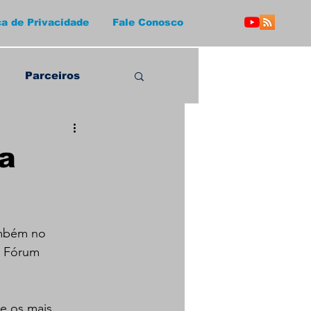
ca de Privacidade
Fale Conosco
Parceiros
na
ambém no 
- Fórum 
re os mais 