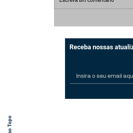
Escreva um comentário
3ª edição do Prêmio Vol
celebra o voluntariado e
abre suas inscrições
Receba nossas atuali
Não se preocupe, vamos man
Voltar ao Topo
conforme nosso Aviso de Pr
navegar por nosso conteúdo,