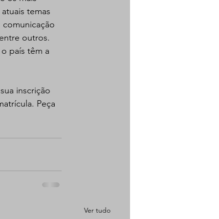
 atuais temas 
e, comunicação 
entre outros. 
o país têm a 
sua inscrição 
atrícula. Peça 
Ver tudo