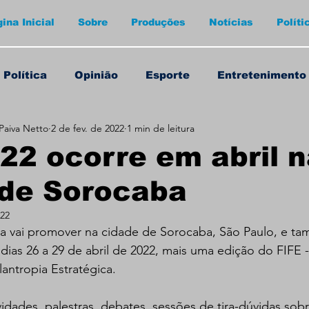
ina Inicial
Sobre
Produções
Notícias
Políti
Política
Opinião
Esporte
Entretenimento
Paiva Netto
2 de fev. de 2022
1 min de leitura
22 ocorre em abril 
 de Sorocaba
022
pia vai promover na cidade de Sorocaba, São Paulo, e t
 dias 26 a 29 de abril de 2022, mais uma edição do FIFE 
antropia Estratégica.  
vidades, palestras, debates, sessões de tira-dúvidas sob