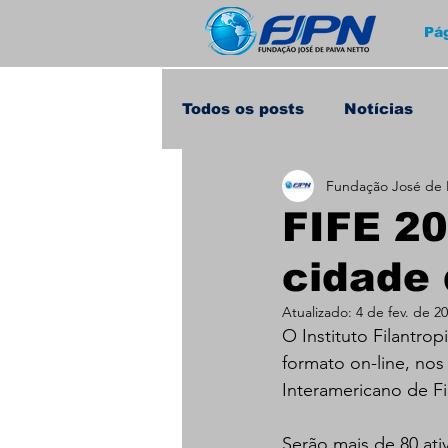
Pág
Todos os posts
Notícias
Fundação José de 
Home
FIFE 20
cidade
Atualizado:
4 de fev. de 2
O Instituto Filantro
formato on-line, nos
Interamericano de Fil
Serão mais de 80 ati