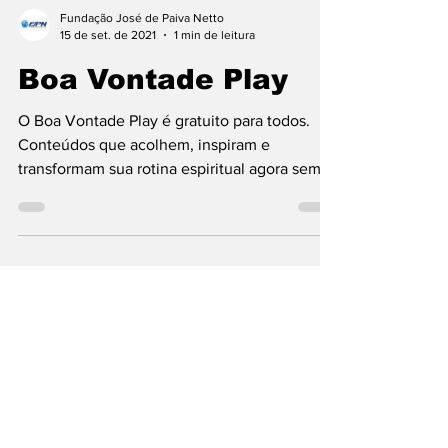
Fundação José de Paiva Netto
15 de set. de 2021
1 min de leitura
Boa Vontade Play
O Boa Vontade Play é gratuito para todos.
Conteúdos que acolhem, inspiram e
transformam sua rotina espiritual agora sem
barreiras. Mais de 6 mil BVPlayers conectados
diariamente Mais de 50 países alcançados.
Mais de 5 mil conteúdos para acompanhar
sua rotina. Sua jornada espiritual, simplificada
O Boa Vontade Play é sua plataforma de
bem-estar espiritual, que reúne o melhor da
Comunicação 100% Jesus! Criado para
acompanhar sua rotina com facilidade,