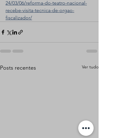
24/03/06/reforma-do-teatro-nacional-
recebe-visita-tecnica-de-orgao-
fiscalizador/
Ver tudo
Posts recentes