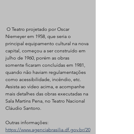
 O Teatro projetado por Oscar 
Niemeyer em 1958, que seria o 
principal equipamento cultural na nova 
capital, começou a ser construído em 
julho de 1960, porém as obras 
somente ficaram concluídas em 1981, 
quando não haviam regulamentações 
como acessibilidade, incêndio, etc. 
Assista ao vídeo acima, e acompanhe 
mais detalhes das obras executadas na 
Sala Martins Pena, no Teatro Nacional 
Cláudio Santoro.
Outras informações: 
https://www.agenciabrasilia.df.gov.br/20