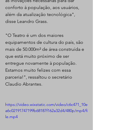
as inovações necessárias para dar 
conforto à população, aos usuários, 
além da atualização tecnológica", 
disse Leandro Grass.
"O Teatro é um dos maiores 
equipamentos de cultura do país, são 
mais de 50.000m² de área construída e 
que está muito próximo de ser 
entregue novamente à população. 
Estamos muito felizes com essa 
parceria!", ressaltou o secretário 
Claudio Abrantes.
https://video.wixstatic.com/video/c6c471_10e
a6c02191747199b68187f162a32d4/480p/mp4/fi
le.mp4