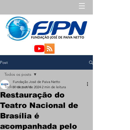
Post
Todos os posts
Fundação José de Paiva Netto
Todos os posts
31 de out. de 2024
2 min de leitura
Restauração do
Notícias
Teatro Nacional de
Política
Brasília é
Opinião
acompanhada pelo
Esporte