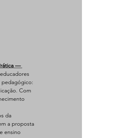
rática — 
 educadores 
o pedagógico: 
licação. Com 
hecimento 
os da 
m a proposta 
e ensino 