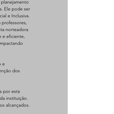
o planejamento 
a. Ele pode ser 
al e Inclusiva.
 professores, 
ta norteadora 
e eficiente, 
, impactando 
 e 
enção dos 
s por esta 
a instituição. 
os alcançados.