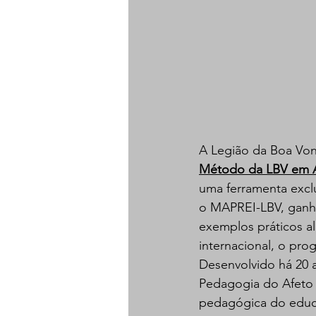
A Legião da Boa Von
Método da LBV em 
uma ferramenta exclu
o MAPREI-LBV, ganha
exemplos práticos a
internacional, o pro
Desenvolvido há 20 a
Pedagogia do Afeto
pedagógica do educa