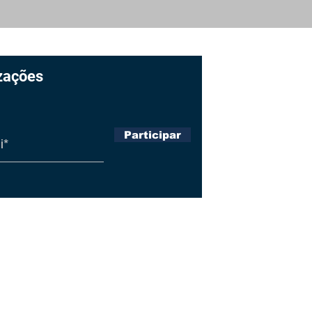
Bahia promove Fórum
Part
Estadual de Fundações
Con
para debater
Int
governança e
Edu
sustentabilidade
zações
Página I
Sobre
Participar
Produçõ
Notícias
Política
Fale Co
ter os seus dados em segurança,
ivacidade e Termos de Uso. Ao
 você aceita tais condições.