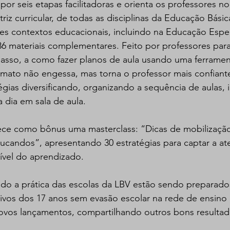
or seis etapas facilitadoras e orienta os professores n
iz curricular, de todas as disciplinas da Educação Básic
es contextos educacionais, incluindo na Educação Especi
6 materiais complementares. Feito por professores para
passo, a como fazer planos de aula usando uma ferramen
rmato não engessa, mas torna o professor mais confiante 
atégias diversificando, organizando a sequência de aulas
a dia em sala de aula.
rece como bônus uma masterclass: “Dicas de mobilização
candos”, apresentando 30 estratégias para captar a at
ível do aprendizado.
do a prática das escolas da LBV estão sendo preparado
vos dos 17 anos sem evasão escolar na rede de ensino d
vos lançamentos, compartilhando outros bons resultad