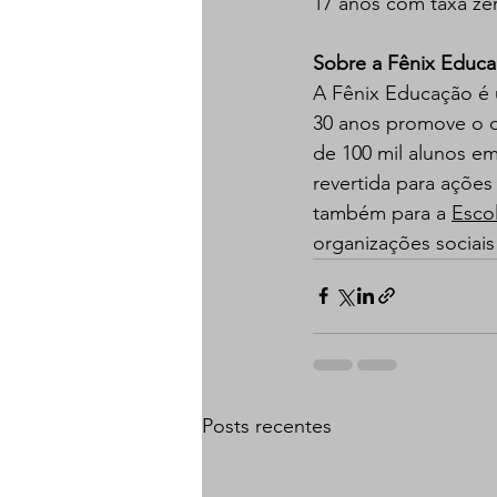
17 anos com taxa zer
Sobre a Fênix Educ
A Fênix Educação é 
30 anos promove o 
de 100 mil alunos em
revertida para ações
também para a 
Esco
organizações sociai
Posts recentes