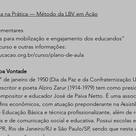
la na Prática — Método da LBV em Ação
lementares
cas para mobilização e engajamento dos educandos”
curso e outras informações: 
ucacao.org.br/curso/plano-de-aula
Boa Vontade
 de janeiro de 1950 (Dia da Paz e da Confraternização Un
a, escritor e poeta Alziro Zarur (1914-1979) tem como pres
, compositor e educador José de Paiva Netto. É uma associ
 fins econômicos, com atuação preponderante na Assistên
ducação Básica e técnica profissionalizante, além de re
ais e de comunicação social e educativa. Possui escolas
a/PR, Rio de Janeiro/RJ e São Paulo/SP, sendo que nesta ú