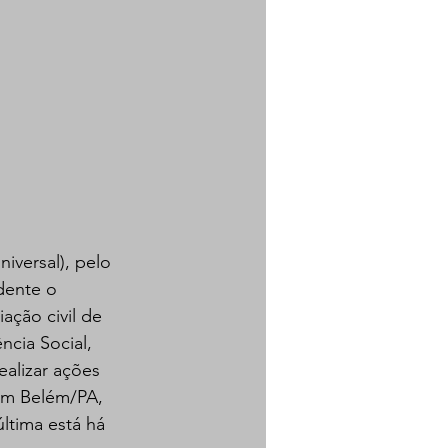
iversal), pelo 
idente o 
ação civil de 
cia Social, 
alizar ações 
 em Belém/PA, 
ltima está há 