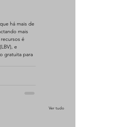
 que há mais de 
ctando mais 
 recursos é 
LBV), e 
o gratuita para 
Ver tudo