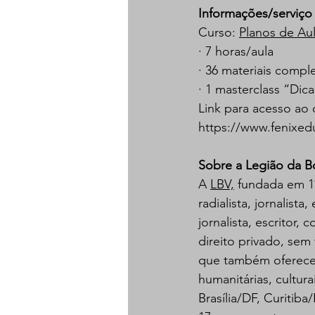
Informações/serviço
Curso: 
Planos de Au
· 7 horas/aula
· 36 materiais comp
· 1 masterclass “Di
Link para acesso ao 
https://www.fenixed
Sobre a Legião da 
A 
LBV,
 fundada em 1º
radialista, jornalist
jornalista, escritor
direito privado, sem
que também oferece E
humanitárias, cultur
Brasília/DF, Curitib