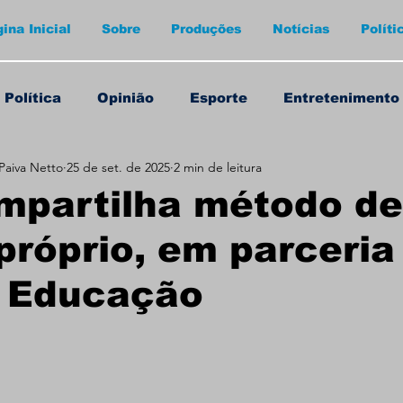
ina Inicial
Sobre
Produções
Notícias
Políti
Política
Opinião
Esporte
Entretenimento
Paiva Netto
25 de set. de 2025
2 min de leitura
mpartilha método de
próprio, em parceri
x Educação