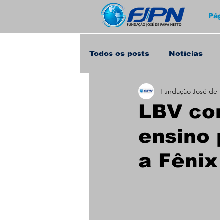
Pág
Todos os posts
Notícias
Fundação José de 
Home
LBV co
ensino 
a Fêni