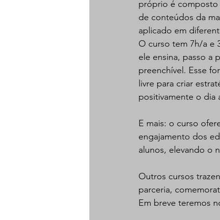
próprio é composto p
de conteúdos da matr
aplicado em diferent
O curso tem 7h/a e 3
ele ensina, passo a 
preenchível. Esse fo
livre para criar estr
positivamente o dia 
E mais: o curso ofe
engajamento dos edu
alunos, elevando o n
Outros cursos trazen
parceria, comemorati
Em breve teremos no