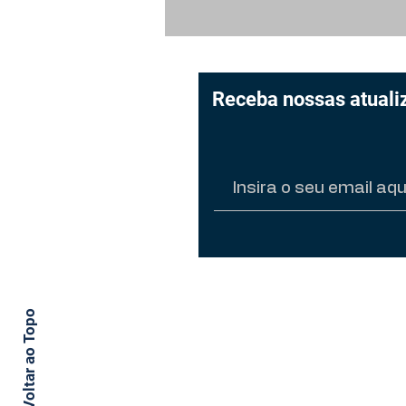
2º Congresso do
Terceiro Setor Direito e
Sustentabilidade
Receba nossas atuali
Não se preocupe, vamos man
Voltar ao Topo
conforme nosso Aviso de Pr
navegar por nosso conteúdo,