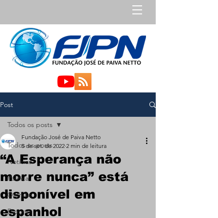
Post
Todos os posts
Fundação José de Paiva Netto
Todos os posts
5 de set. de 2022
2 min de leitura
“A Esperança não
Notícias
morre nunca” está
Política
disponível em
Opinião
espanhol
Esporte