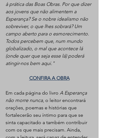
à prática das Boas Obras. Por que dizer 
aos jovens que não alimentem a 
Esperança? Se o nobre idealismo não 
sobreviver, o que lhes sobrará? Um 
campo aberto para o esmorecimento. 
Todos percebem que, num mundo 
globalizado, o mal que acontece lá 
(onde quer que seja esse lá) poderá 
atingir-nos bem aqui."
CONFIRA A OBRA
Em cada página do livro 
A Esperança 
não morre nunca
, o leitor encontrará 
orações, poemas e histórias que 
fortalecerão seu íntimo para que se 
sinta capacitado a também contribuir 
com os que mais precisam. Ainda, 
com a leitura, será capaz de entender 