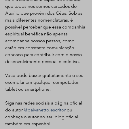
que todos nós somos cercados do 
Auxílio que provém dos Céus. Sob as 
mais diferentes nomenclaturas, é 
possível perceber que essa companhia 
espiritual benéfica não apenas 
acompanha nossos passos, como 
estão em constante comunicação 
conosco para contribuir com o nosso 
desenvolvimento pessoal e coletivo.
Você pode baixar gratuitamente o seu 
exemplar em qualquer computador, 
tablet ou smartphone.
Siga nas redes sociais a página oficial 
do autor 
@paivanetto.escritor
 ou 
conheça o autor no seu blog oficial 
também em espanhol 