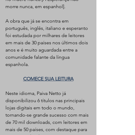
morre nunca, em espanhol].
A obra que já se encontra em 
português, inglês, italiano e esperanto 
foi estudada por milhares de leitores 
em mais de 30 países nos últimos dois 
anos e é muito aguardada entre a 
comunidade falante da língua 
espanhola.
COMECE SUA LEITURA
Neste idioma, Paiva Netto já 
disponibilizou 6 títulos nas principais 
lojas digitais em todo o mundo, 
tornando-se grande sucesso com mais 
de 70 mil downloads, com leitores em 
mais de 50 países, com destaque para 