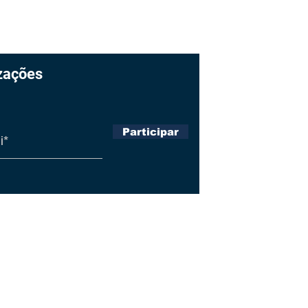
zações
Página I
Sobre
Participar
Produçõ
Notícias
Política
Fale Co
ter os seus dados em segurança,
ivacidade e Termos de Uso. Ao
 você aceita tais condições.