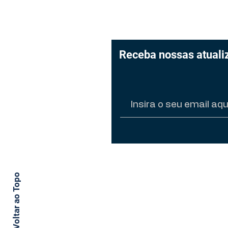
Receba nossas atuali
Não se preocupe, vamos man
Voltar ao Topo
conforme nosso Aviso de Pr
navegar por nosso conteúdo,